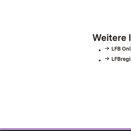
Weitere 
LFB Onl
LFBregi