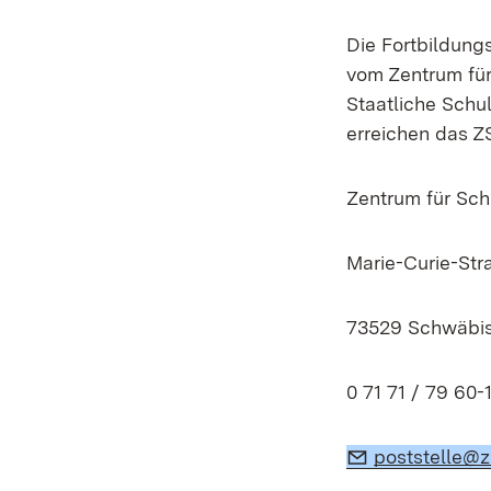
Die Fortbildun
vom Zentrum für
Staatliche Schu
erreichen das Z
Zentrum für Sch
Marie-Curie-Str
73529 Schwäbi
0 71 71 / 79 60-
E-Mail:
poststelle@z