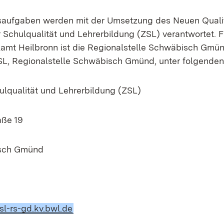
gsaufgaben werden mit der Umsetzung des Neuen Quali
 Schulqualität und Lehrerbildung (ZSL) verantwortet. F
lamt Heilbronn ist die Regionalstelle Schwäbisch Gmün
SL, Regionalstelle Schwäbisch Gmünd, unter folgenden
ulqualität und Lehrerbildung (ZSL)
aße 19
sch Gmünd
1
(Öffnet in neuem Fenster)
sl-rs-gd.kv.bwl.de