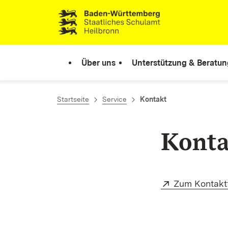
Zum Inhalt springen
Link zur Startseite
Über uns
Unterstützung & Beratun
Startseite
Service
Kontakt
Konta
Extern:
Zum Kontakt