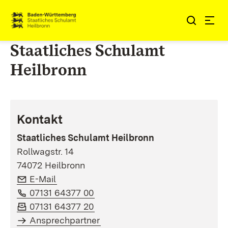
Zum Inhalt springen
Link zur Startseite
Staatliches Schulamt
Heilbronn
Kontakt
Staatliches Schulamt Heilbronn
Rollwagstr. 14
74072 Heilbronn
E-Mail:
(Öffnet in neuem Fenster)
E-Mail
Telefon:
(Öffnet in neuem Fenster)
07131 64377 00
Fax:
(Öffnet in neuem Fenster)
07131 64377 20
Ansprechpartner