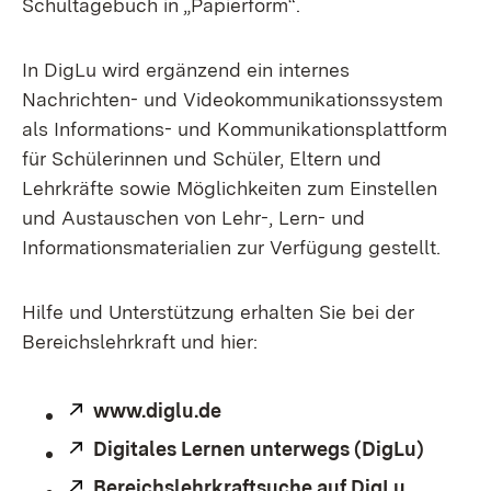
Schultagebuch in „Papierform“.
In DigLu wird ergänzend ein internes
Nachrichten- und Videokommunikationssystem
als Informations- und Kommunikationsplattform
für Schülerinnen und Schüler, Eltern und
Lehrkräfte sowie Möglichkeiten zum Einstellen
und Austauschen von Lehr-, Lern- und
Informationsmaterialien zur Verfügung gestellt.
Hilfe und Unterstützung erhalten Sie bei der
Bereichslehrkraft und hier:
Extern:
www.diglu.de
(Öffnet in neuem Fenster)
Extern:
Digitales Lernen unterwegs (DigLu)
Extern:
Bereichslehrkraftsuche auf DigLu
(Öffnet 