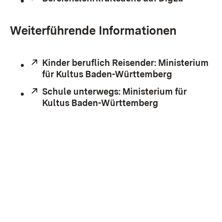
Weiterführende Informationen
Extern:
Kinder beruflich Reisender: Ministerium
für Kultus Baden-Württemberg
(Öffnet in 
Extern:
Schule unterwegs: Ministerium für
Kultus Baden-Württemberg
(Öffnet in neu