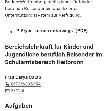
Baden-Württemberg stellt daher für Kinder
beruflich Reisender ein qualifiziertes
Unterstützungssystem zur Verfügung.
Extern:
Flyer „Lernen unterwegs“ (PDF)
(Öffnet in
Bereichslehrkraft für Kinder und
Jugendliche beruflich Reisender im
Schulamtsbereich Heilbronn
Frau Derya Calap
Telefon:
(Öffnet in neuem Fenster)
0173/6395654
E-Mail:
(Öffnet in neuem Fenster)
E-Mail
Aufgaben