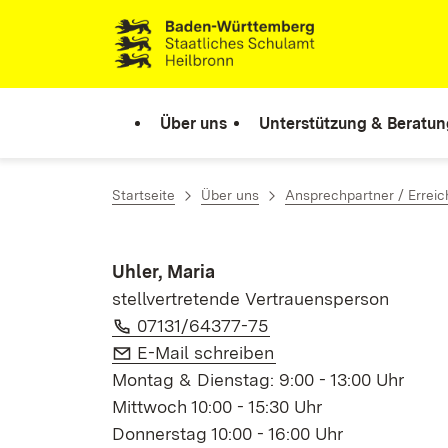
Zum Inhalt springen
Link zur Startseite
Über uns
Unterstützung & Beratun
Startseite
Über uns
Ansprechpartner / Erreic
Uhler, Maria
stellvertretende Vertrauensperson
Telefon:
(Öffnet in neuem Fens
07131/64377-75
E-Mail:
(Öffnet in neuem Fen
E-Mail schreiben
Montag & Dienstag: 9:00 - 13:00 Uhr
Mittwoch 10:00 - 15:30 Uhr
Donnerstag 10:00 - 16:00 Uhr