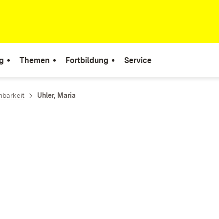
g
Themen
Fortbildung
Service
hbarkeit
Uhler, Maria
ter)
ster)