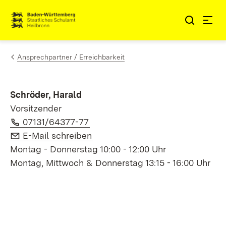
Zum Inhalt springen
Link zur Startseite
Ansprechpartner / Erreichbarkeit
Schröder, Harald
Vorsitzender
Telefon:
(Öffnet in neuem Fenster)
07131/64377-77
E-Mail:
(Öffnet in neuem Fenster)
E-Mail schreiben
Montag - Donnerstag 10:00 - 12:00 Uhr
Montag, Mittwoch & Donnerstag 13:15 - 16:00 Uhr