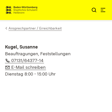
Zum Inhalt springen
Link zur Startseite
Ansprechpartner / Erreichbarkeit
Kugel, Susanne
Beauftragungen, Feststellungen
Telefon:
(Öffnet in neuem Fenster)
07131/64377-14
E-Mail:
(Öffnet in neuem Fenster)
E-Mail schreiben
Dienstag 8:00 - 15:00 Uhr