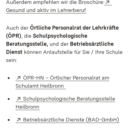
Extern:
Außerdem empfehlen wir die Broschüre:
(Öffnet in neuem Fe
Gesund und aktiv im Lehrerberuf
Auch der
Örtliche Personalrat der Lehrkräfte
(ÖPR)
, die
Schulpsychologische
Beratungsstelle,
und der
Betriebsärztliche
Dienst
können Anlaufstelle für Sie / Ihre Schule
sein:
Extern:
ÖPR-HN – Örtlicher Personalrat am
(Öffnet in neuem Fenster)
Schulamt Heilbronn
Extern:
Schulpsychologische Beratungsstelle
(Öffnet in neuem Fenster)
Heilbronn
Extern:
(Öffn
Betriebsärztliche Dienste (BAD-GmbH)