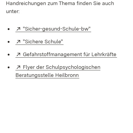
Handreichungen zum Thema finden Sie auch
unter:
Extern:
(Öffnet in neuem 
"Sicher-gesund-Schule-bw"
Extern:
(Öffnet in neuem Fenster)
"Sichere Schule"
Extern:
(Öffne
Gefahrstoffmanagement für Lehrkräfte
Extern:
Flyer der Schulpsychologischen
(Öffnet in neuem Fens
Beratungsstelle Heilbronn