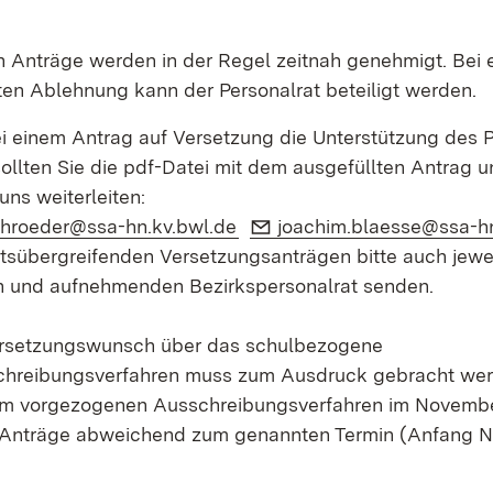
n Anträge werden in der Regel zeitnah genehmigt. Bei 
ten Ablehnung kann der Personalrat beteiligt werden.
i einem Antrag auf Versetzung die Unterstützung des P
ollten Sie die pdf-Datei mit dem ausgefüllten Antrag u
ns weiterleiten:
(Öffnet in neuem Fenster)
E-Mail:
chroeder@ssa-hn.kv.bwl.de
joachim.blaesse@ssa-hn
tsübergreifenden Versetzungsanträgen bitte auch jewe
 und aufnehmenden Bezirkspersonalrat senden.
ersetzungswunsch über das schulbezogene
chreibungsverfahren muss zum Ausdruck gebracht werd
am vorgezogenen Ausschreibungsverfahren im Novem
 Anträge abweichend zum genannten Termin (Anfang 