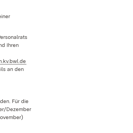
einer
ersonalrats
nd Ihren
(Öffnet in neuem Fenster)
.kv.bwl.de
ils an den
en. Für die
ber/Dezember
November)