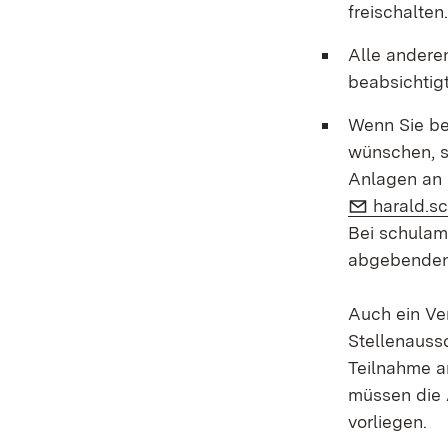
freischalten.
Alle andere
beabsichtig
Wenn Sie be
wünschen, s
Anlagen an u
E-Mail:
harald.s
Bei schulam
abgebenden
Auch ein V
Stellenauss
Teilnahme 
müssen die
vorliegen.