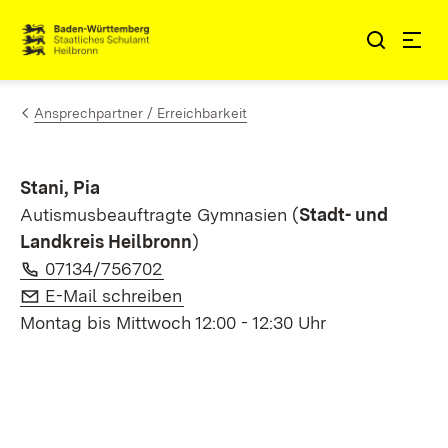
Zum Inhalt springen
Link zur Startseite
Ansprechpartner / Erreichbarkeit
Stani, Pia
Autismusbeauftragte Gymnasien (
Stadt- und
Landkreis Heilbronn
)
Telefon:
(Öffnet in neuem Fenster)
07134/756702
E-Mail:
(Öffnet in neuem Fenster)
E-Mail schreiben
Montag bis Mittwoch 12:00 - 12:30 Uhr