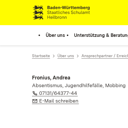
Zum Inhalt springen
Link zur Startseite
Über uns
Unterstützung & Beratun
Startseite
Über uns
Ansprechpartner / Erreic
Fronius, Andrea
Absentismus, Jugendhilfefälle, Mobbing
Telefon:
(Öffnet in neuem Fens
07131/64377-44
E-Mail:
(Öffnet in neuem Fen
E-Mail schreiben