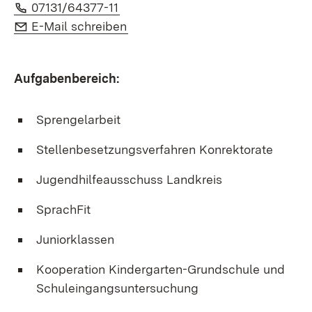
Telefon:
(Öffnet in neuem Fenster)
07131/64377-11
E-Mail:
(Öffnet in neuem Fenster)
E-Mail schreiben
Aufgabenbereich:
Sprengelarbeit
Stellenbesetzungsverfahren Konrektorate
Jugendhilfeausschuss Landkreis
SprachFit
Juniorklassen
Kooperation Kindergarten-Grundschule und
Schuleingangsuntersuchung