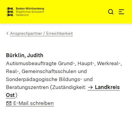
Zum Inhalt springen
Link zur Startseite
Ansprechpartner / Erreichbarkeit
Bürklin, Judith
Autismusbeauftragte Grund-, Haupt-, Werkreal-,
Real-, Gemeinschaftsschulen und
Sonderpädagogische Bildungs- und
Beratungszentren (Zuständigkeit:
Landkreis
Ost
)
E-Mail:
(Öffnet in neuem Fenster)
E-Mail schreiben